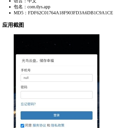
语言：中文
包名：com.tlys.app
MD5：FDF62C01764A18F903FD3A6DB1C9A1CE
应用截图