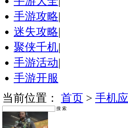
手游大全
|
手游攻略
|
迷失攻略
|
聚侠千机
|
手游活动
|
手游开服
当前位置：
首页
>
手机
搜 索