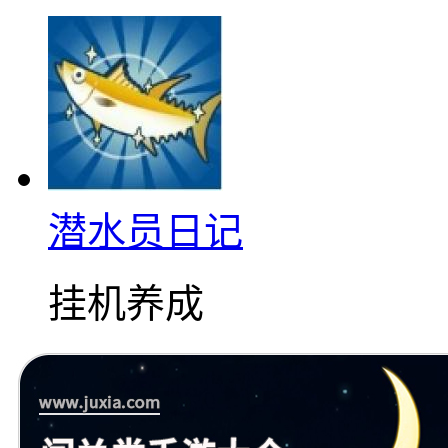
潜水员日记
挂机养成