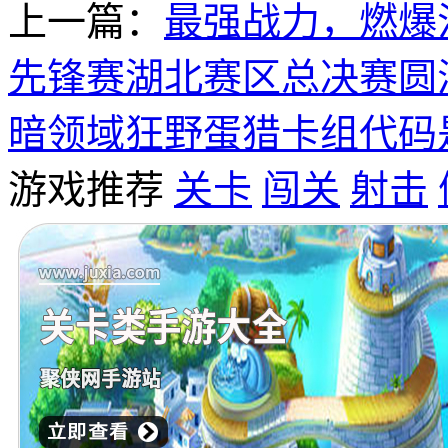
上一篇：
最强战力，燃爆江
先锋赛湖北赛区总决赛圆
暗领域狂野蛋猎卡组代码
游戏推荐
关卡
闯关
射击