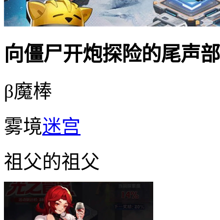
向僵尸开炮探险的尾声部
β魔棒
雾境
迷宫
祖父的祖父