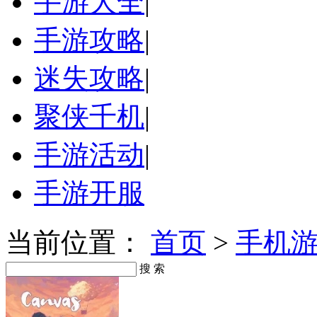
手游大全
|
手游攻略
|
迷失攻略
|
聚侠千机
|
手游活动
|
手游开服
当前位置：
首页
>
手机
搜 索