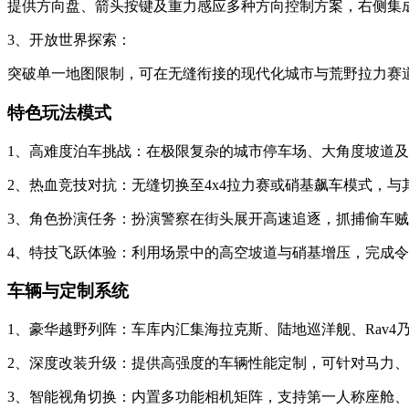
提供方向盘、箭头按键及重力感应多种方向控制方案，右侧集
3、开放世界探索：
突破单一地图限制，可在无缝衔接的现代化城市与荒野拉力赛
特色玩法模式
1、高难度泊车挑战：在极限复杂的城市停车场、大角度坡道
2、热血竞技对抗：无缝切换至4x4拉力赛或硝基飙车模式，
3、角色扮演任务：扮演警察在街头展开高速追逐，抓捕偷车
4、特技飞跃体验：利用场景中的高空坡道与硝基增压，完成
车辆与定制系统
1、豪华越野列阵：车库内汇集海拉克斯、陆地巡洋舰、Rav
2、深度改装升级：提供高强度的车辆性能定制，可针对马力
3、智能视角切换：内置多功能相机矩阵，支持第一人称座舱