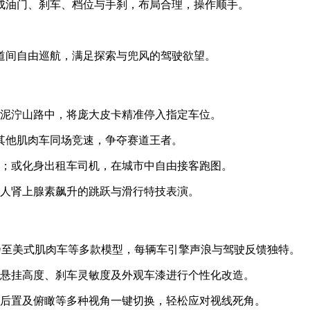
成油门、刹车、档位与手刹，布局合理，操作顺手。
道间自由巡航，满足探索与兜风的驾驶欲望。
及泥泞山路中，将庞大皮卡精准停入指定车位。
与其他肌肉车同场竞速，争夺赛道王者。
贼；或化身出租车司机，在城市中自由接客跑图。
令人肾上腺素飙升的跳跃与滑行特技表演。
4乃至美式肌肉车等多款模型，每辆车引擎声浪与驾驶反馈独特。
、悬挂高度、刹车灵敏度及外观车漆进行个性化改造。
、后置及俯瞰等多种视角一键切换，轻松应对视线死角。