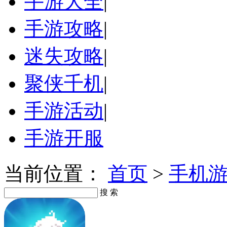
手游大全
|
手游攻略
|
迷失攻略
|
聚侠千机
|
手游活动
|
手游开服
当前位置：
首页
>
手机
搜 索