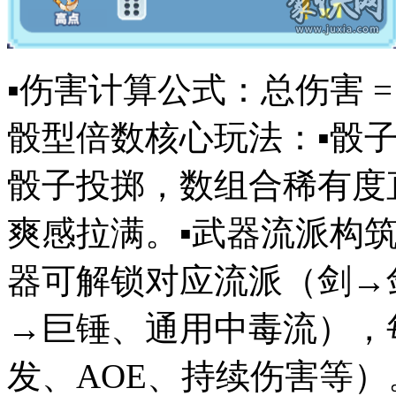
▪️伤害计算公式：总伤害 = 
骰型倍数核心玩法：▪️骰
骰子投掷，数组合稀有度
爽感拉满。▪️武器流派构
器可解锁对应流派（剑→
→巨锤、通用中毒流），
发、AOE、持续伤害等）