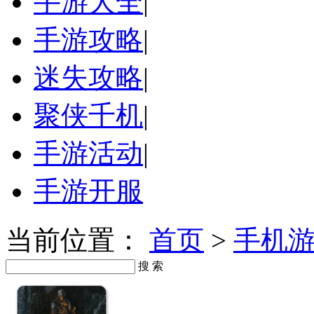
手游大全
|
手游攻略
|
迷失攻略
|
聚侠千机
|
手游活动
|
手游开服
当前位置：
首页
>
手机
搜 索