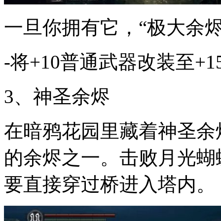
一旦你拥有它，“极大余烬
-将+10普通武器改装至+1
3、神圣余烬
在暗鸦花园里藏着神圣余
的余烬之一。击败月光蝴
要直接穿过桥进入塔内。