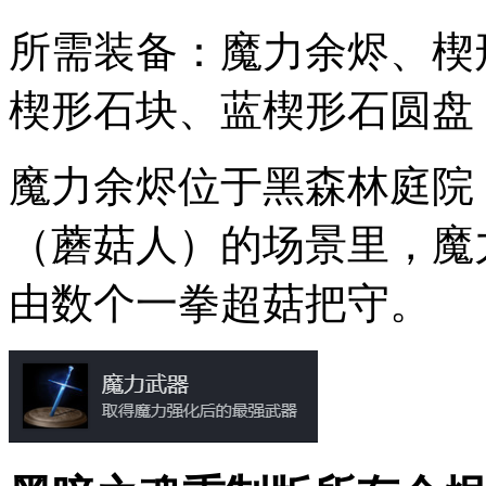
所需装备：魔力余烬、楔
楔形石块、蓝楔形石圆盘
魔力余烬位于黑森林庭院
（蘑菇人）的场景里，魔
由数个一拳超菇把守。