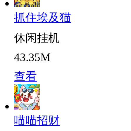
抓住埃及猫
休闲挂机
43.35M
查看
喵喵招财