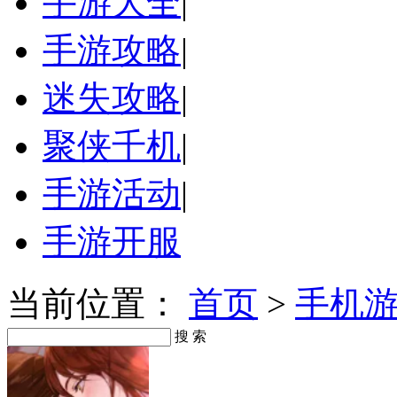
手游大全
|
手游攻略
|
迷失攻略
|
聚侠千机
|
手游活动
|
手游开服
当前位置：
首页
>
手机
搜 索