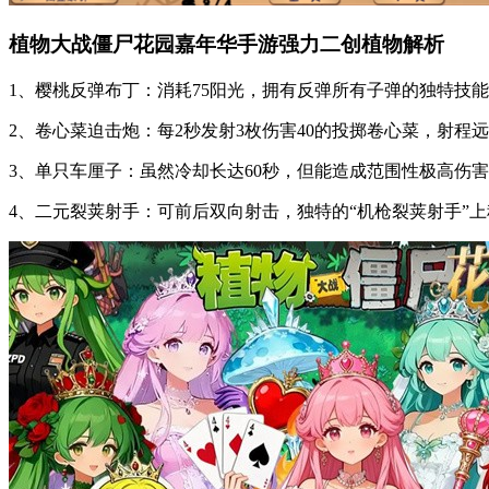
植物大战僵尸花园嘉年华手游强力二创植物解析
1、樱桃反弹布丁：消耗75阳光，拥有反弹所有子弹的独特技
2、卷心菜迫击炮：每2秒发射3枚伤害40的投掷卷心菜，射程
3、单只车厘子：虽然冷却长达60秒，但能造成范围性极高伤
4、二元裂荚射手：可前后双向射击，独特的“机枪裂荚射手”