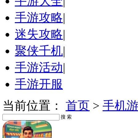
手游大全
|
手游攻略
|
迷失攻略
|
聚侠千机
|
手游活动
|
手游开服
当前位置：
首页
>
手机
搜 索