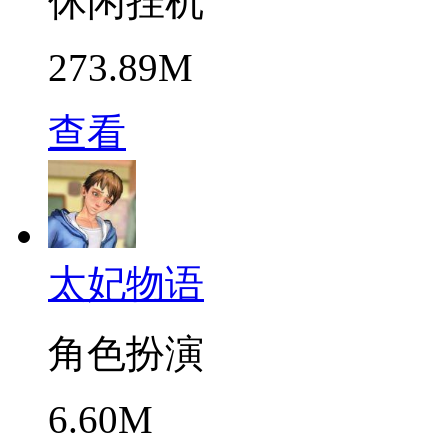
休闲挂机
273.89M
查看
太妃物语
角色扮演
6.60M