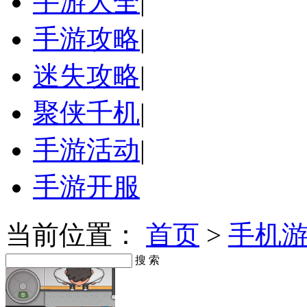
手游大全
|
手游攻略
|
迷失攻略
|
聚侠千机
|
手游活动
|
手游开服
当前位置：
首页
>
手机
搜 索