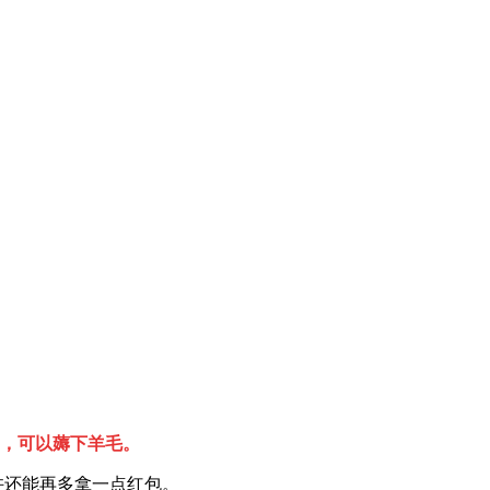
.37，可以薅下羊毛。
许还能再多拿一点红包。