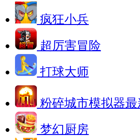
疯狂小兵
超厉害冒险
打球大师
粉碎城市模拟器最
梦幻厨房