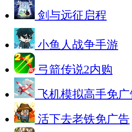
剑与远征启程
小鱼人战争手游
弓箭传说2内购
飞机模拟高手免广
活下去老铁免广告