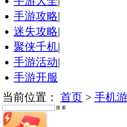
手游大全
|
手游攻略
|
迷失攻略
|
聚侠千机
|
手游活动
|
手游开服
当前位置：
首页
>
手机
搜 索