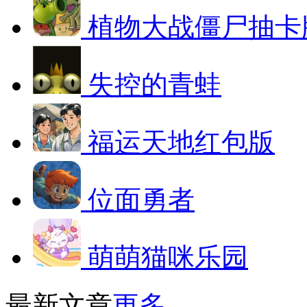
植物大战僵尸抽卡
失控的青蛙
福运天地红包版
位面勇者
萌萌猫咪乐园
最新文章
更多