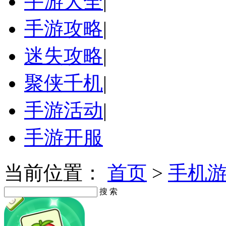
手游大全
|
手游攻略
|
迷失攻略
|
聚侠千机
|
手游活动
|
手游开服
当前位置：
首页
>
手机
搜 索