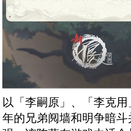
以「李嗣原」、「李克用
年的兄弟阋墙和明争暗斗