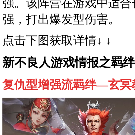
强。该阵营在游戏中适合
强，打出爆发型伤害。
点击下图获取详情↓ ↓
新不良人游戏情报之羁绊
复仇型增强流羁绊—玄冥