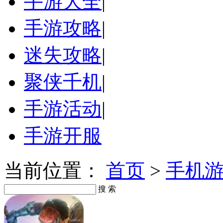
手游大全
|
手游攻略
|
迷失攻略
|
聚侠千机
|
手游活动
|
手游开服
当前位置：
首页
>
手机
搜 索