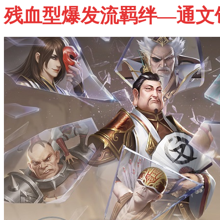
残血型爆发流羁绊—通文