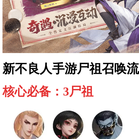
新不良人手游尸祖召唤流
核心必备：3尸祖