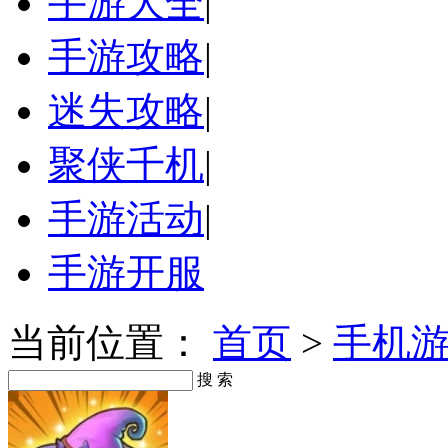
手游大全
|
手游攻略
|
迷失攻略
|
聚侠千机
|
手游活动
|
手游开服
当前位置：
首页
>
手机
搜 索