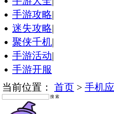
手游大全
|
手游攻略
|
迷失攻略
|
聚侠千机
|
手游活动
|
手游开服
当前位置：
首页
>
手机
搜 索