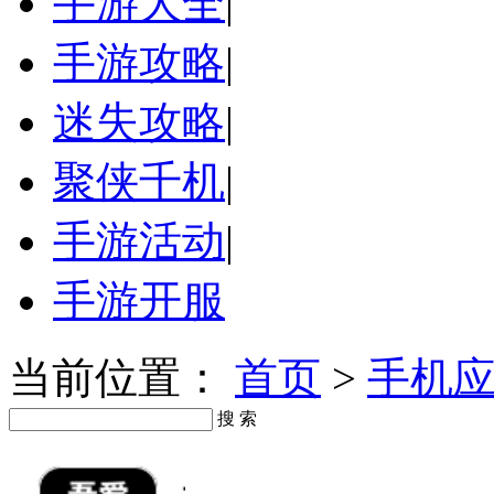
手游大全
|
手游攻略
|
迷失攻略
|
聚侠千机
|
手游活动
|
手游开服
当前位置：
首页
>
手机
搜 索