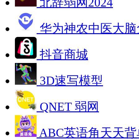
北辞弱网2024
华为神农中医大脑
抖音商城
3D速写模型
QNET 弱网
ABC英语角天天背