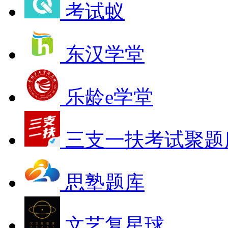
考试蚁
东汉学堂
乐龄e学堂
三支一扶考试聚题
思塾题库
文艺复星球