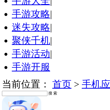
手游大全
|
手游攻略
|
迷失攻略
|
聚侠千机
|
手游活动
|
手游开服
当前位置：
首页
>
手机
搜 索