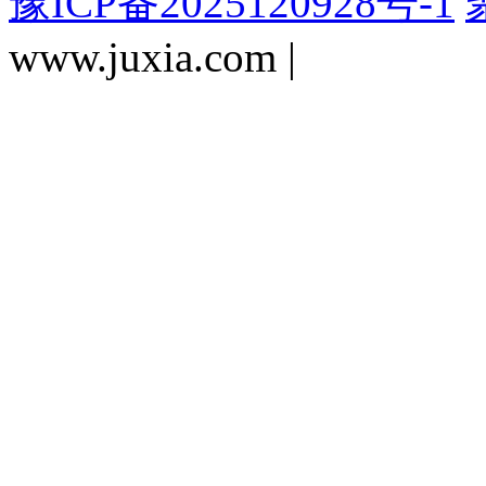
豫ICP备2025120928号-1
www.juxia.com |