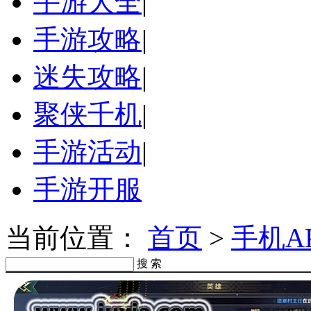
手游大全
|
手游攻略
|
迷失攻略
|
聚侠千机
|
手游活动
|
手游开服
当前位置：
首页
>
手机A
搜 索