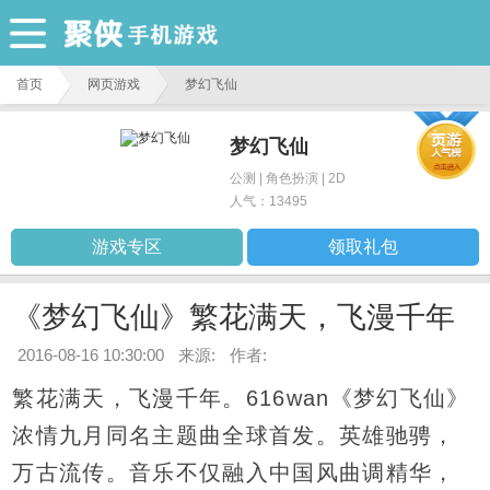
首页
网页游戏
梦幻飞仙
梦幻飞仙
首
公测
|
角色扮演
|
2D
人气：
13495
页
游戏专区
领取礼包
手
《梦幻飞仙》繁花满天，飞漫千年
游
2016-08-16 10:30:00
来源:
作者:
页
繁花满天，飞漫千年。616wan《梦幻飞仙》
游
浓情九月同名主题曲全球首发。英雄驰骋，
万古流传。音乐不仅融入中国风曲调精华，
其