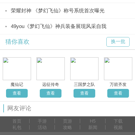
荣耀封神 《梦幻飞仙》称号系统首次曝光
49you《梦幻飞仙》神兵装备展现风采自我
猜你喜欢
换一批
魔仙记
远征传奇
三国梦之队
万箭齐发
查看
查看
查看
查看
网友评论
首页
手游
页游
H5
下载
礼包
活动
攻略
新闻
视频