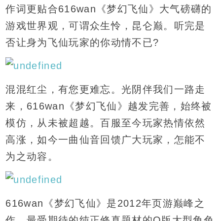
作词更贴合616wan《梦幻飞仙》大气磅礴的
他
游戏世界观，可谓众生怜，昆仑巅。听完是
工
否让身为飞仙玩家的你动情不已?
具
箱
混混红尘，有您更难忘。光阴伴我们一路走
H5
来，616wan《梦幻飞仙》越发完善，始终被
游
模仿，从未被超越。百服至今玩家热情依然
戏
高涨，如今一曲仙音回馈广大玩家，怎能不
为之动容。
关
于
我
616wan《梦幻飞仙》是2012年页游巅峰之
们
作，最受期待的纯正修真题材的Q版大型角色