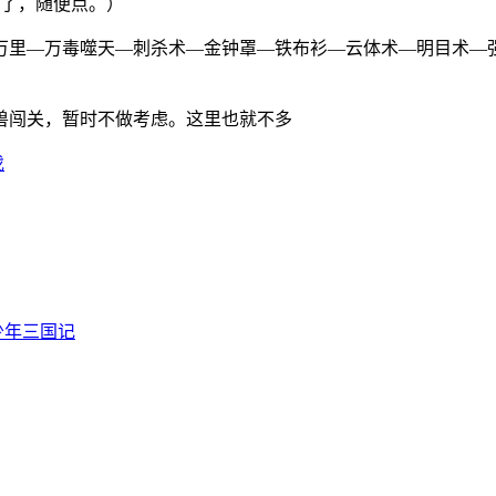
万了，随便点。）
万里—万毒噬天—刺杀术—金钟罩—铁布衫—云体术—明目术—
兽闯关，暂时不做考虑。这里也就不多
伐
少年三国记