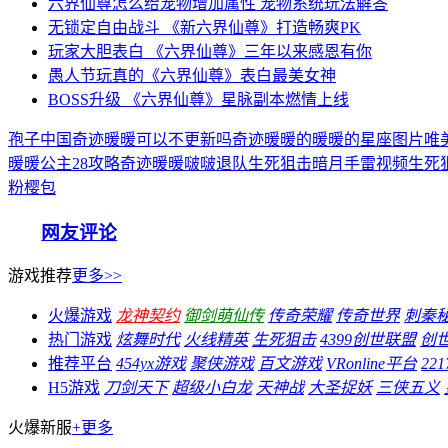
六界仙尊怎么给宠物增加属性 宠物系统玩法解答
无锁定自由战斗 《新六界仙尊》打造畅爽PK
玩家大胆表白 《六界仙尊》三年以来感恩有你
愚人节玩真的《六界仙尊》表白最美女神
BOSS升级 《六界仙尊》星脉副本燃情上线
孢子中国
奇迹暖暖可以不更新吗
奇迹暖暖的暖暖的星座图片唯
暖暖公主28攻略
奇迹暖暖啵啵退队
生死狙击暗月手雷视频
生死
粉樱包
网友评论
游戏推荐
更多>>
火爆游戏
龙神契约
御剑萌仙传
传奇荣耀
传奇世界
刺秦
热门游戏
炫舞时代
火线精英
生死狙击
4399创世联盟
创
推荐平台
454yx游戏
聚侠游戏
百文游戏
VRonline平台
22
H5游戏
刀剑天下
超级小白龙
天神战
大圣捉妖
三侠五义
火爆新服
+更多