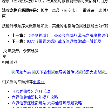
燎原（因为烈火要140关，故此这时候技能经验每天都有几百
法攻宠物升级顺序是：
长生—风袭（断空击）—散魂诀—冰封
原
技能升级顺序大概就是如此，其他的附身角色属性技能因为幻
上一篇：
《圣剑神域》土豪公会夺城战 暮光之战魔物讨
下一篇：
9377《雷霆之怒》战五渣退散 激战一触即发
文章很赞，分享给朋
友
相关游戏
屠龙争霸
天下霸剑
魔导英雄传说
暗黑大逃杀
相关新闻
专题推荐
更多>>
《六界仙尊》六月活动
六界仙尊仙盟技能提升攻略
六界仙尊炼魂殿玩法 六界仙尊炼魂殿攻略