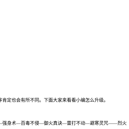
序肯定也会有所不同。下面大家来看看小编怎么升级。
—强身术—百毒不侵—御火真诀—雷打不动—避寒灵咒——烈火