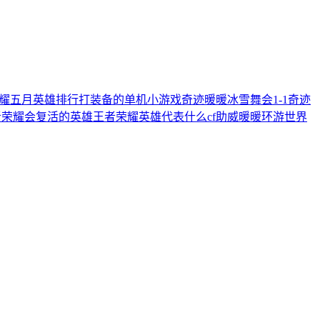
耀五月英雄排行
打装备的单机小游戏
奇迹暖暖冰雪舞会1-1
奇迹
者荣耀会复活的英雄
王者荣耀英雄代表什么
cf助威
暖暖环游世界