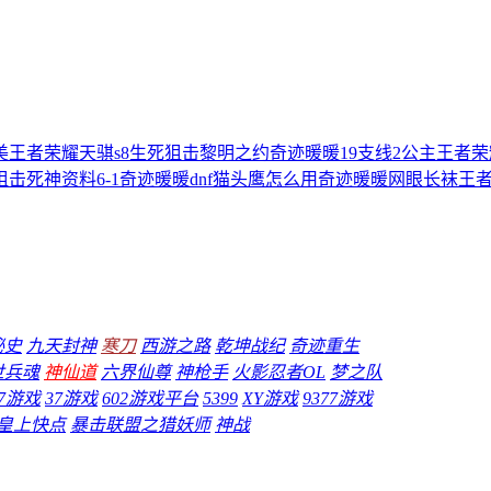
美
王者荣耀天骐s8
生死狙击黎明之约
奇迹暖暖19支线2公主
王者荣
狙击死神资料
6-1奇迹暖暖
dnf猫头鹰怎么用
奇迹暖暖网眼长袜
王
秘史
九天封神
寒刀
西游之路
乾坤战纪
奇迹重生
世兵魂
神仙道
六界仙尊
神枪手
火影忍者OL
梦之队
17游戏
37游戏
602游戏平台
5399
XY游戏
9377游戏
皇上快点
暴击联盟之猎妖师
神战