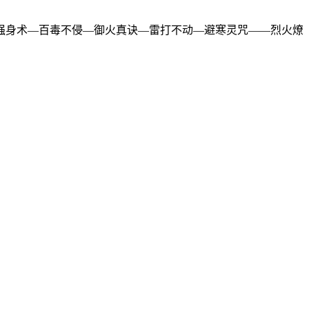
强身术—百毒不侵—御火真诀—雷打不动—避寒灵咒——烈火燎