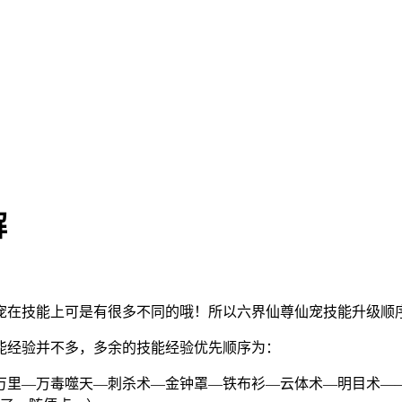
解
宠在技能上可是有很多不同的哦！所以六界仙尊仙宠技能升级顺
能经验并不多，多余的技能经验优先顺序为：
万里—万毒噬天—刺杀术—金钟罩—铁布衫—云体术—明目术—